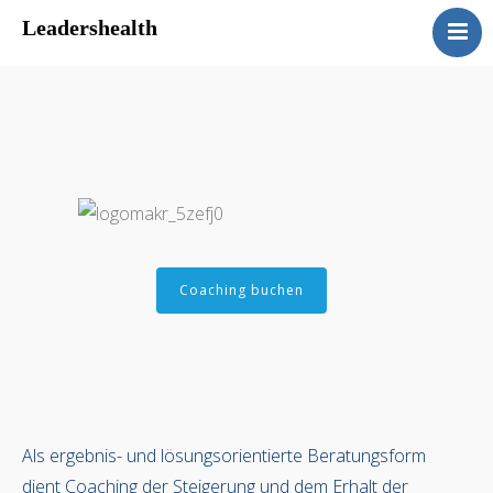
Leadershealth
Home
About
Unsere Leistungen
Referenzen
Kontakt
Impressum
Datenschutzerklärung
Coaching buchen
Newsblog
Als ergebnis- und lösungsorientierte Beratungsform
dient Coaching der Steigerung und dem Erhalt der